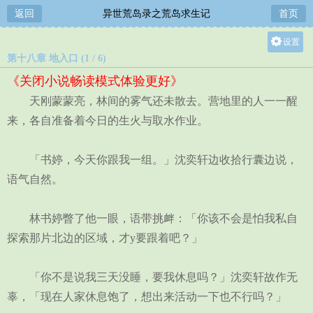
返回
异世荒岛录之荒岛求生记
首页
设置
第十八章 地入口 (1 / 6)
关灯
《关闭小说畅读模式体验更好》
大
天刚蒙蒙亮，林间的雾气还未散去。营地里的人一一醒
中
来，各自准备着今日的生火与取水作业。
小
「书婷，今天你跟我一组。」沈奕轩边收拾行囊边说，
语气自然。
林书婷瞥了他一眼，语带挑衅：「你该不会是怕我私自
探索那片北边的区域，才y要跟着吧？」
「你不是说我三天没睡，要我休息吗？」沈奕轩故作无
辜，「现在人家休息饱了，想出来活动一下也不行吗？」