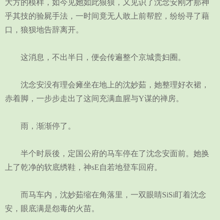
大方的模样，如今见她如此狼狈，又见识了沈念安刚才那神
乎其技的验屍手法，一时间竟无人敢上前帮腔，纷纷寻了藉
口，狼狈地告辞离开。
这消息，不出半日，便会传遍整个京城贵妇圈。
沈念安没有理会瘫坐在地上的沈妙茹，她整理好衣裙，
赤着脚，一步步走出了这间充满血腥与Y谋的禅房。
雨，渐渐停了。
半个时辰後，定国公府的马车停在了沈念安面前。她换
上了乾净的软底绣鞋，神sE自若地登车回府。
而马车内，沈妙茹缩在角落里，一双眼睛SiSi盯着沈念
安，眼底满是怨毒的火苗。