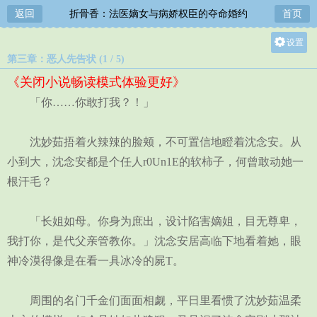
返回
折骨香：法医嫡女与病娇权臣的夺命婚约
首页
设置
第三章：恶人先告状 (1 / 5)
关灯
《关闭小说畅读模式体验更好》
大
「你……你敢打我？！」
中
小
沈妙茹捂着火辣辣的脸颊，不可置信地瞪着沈念安。从
小到大，沈念安都是个任人r0Un1E的软柿子，何曾敢动她一
根汗毛？
「长姐如母。你身为庶出，设计陷害嫡姐，目无尊卑，
我打你，是代父亲管教你。」沈念安居高临下地看着她，眼
神冷漠得像是在看一具冰冷的屍T。
周围的名门千金们面面相觑，平日里看惯了沈妙茹温柔