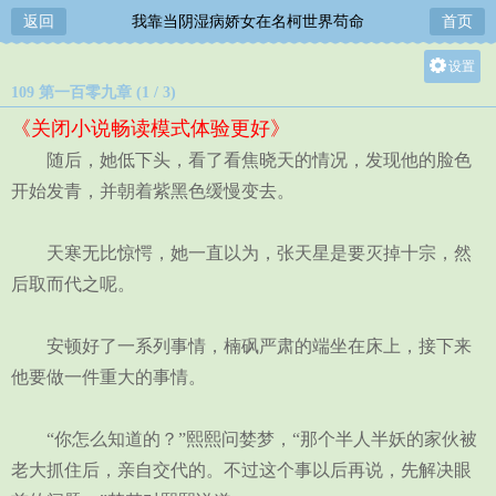
返回
我靠当阴湿病娇女在名柯世界苟命
首页
设置
109 第一百零九章 (1 / 3)
关灯
《关闭小说畅读模式体验更好》
大
随后，她低下头，看了看焦晓天的情况，发现他的脸色
中
开始发青，并朝着紫黑色缓慢变去。
小
天寒无比惊愕，她一直以为，张天星是要灭掉十宗，然
后取而代之呢。
安顿好了一系列事情，楠砜严肃的端坐在床上，接下来
他要做一件重大的事情。
“你怎么知道的？”熙熙问婪梦，“那个半人半妖的家伙被
老大抓住后，亲自交代的。不过这个事以后再说，先解决眼