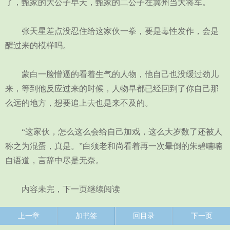
了，甄家的大公子早夭，甄家的二公子在冀州当大将军。
张天星差点没忍住给这家伙一拳，要是毒性发作，会是
醒过来的模样吗。
蒙白一脸懵逼的看着生气的人物，他自己也没缓过劲儿
来，等到他反应过来的时候，人物早都已经回到了你自己那
么远的地方，想要追上去也是来不及的。
“这家伙，怎么这么会给自己加戏，这么大岁数了还被人
称之为混蛋，真是。”白须老和尚看着再一次晕倒的朱碧喃喃
自语道，言辞中尽是无奈。
内容未完，下一页继续阅读
上一章
加书签
回目录
下一页