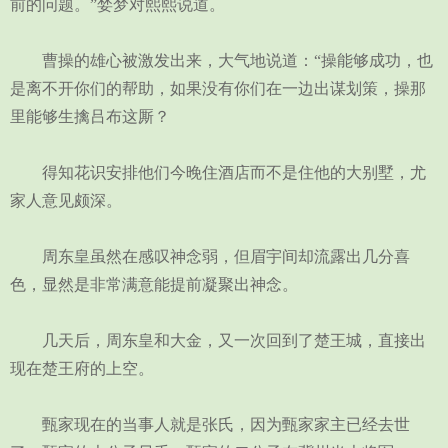
前的问题。”婪梦对熙熙说道。
曹操的雄心被激发出来，大气地说道：“操能够成功，也
是离不开你们的帮助，如果没有你们在一边出谋划策，操那
里能够生擒吕布这厮？
得知花识安排他们今晚住酒店而不是住他的大别墅，尤
家人意见颇深。
周东皇虽然在感叹神念弱，但眉宇间却流露出几分喜
色，显然是非常满意能提前凝聚出神念。
几天后，周东皇和大金，又一次回到了楚王城，直接出
现在楚王府的上空。
甄家现在的当事人就是张氏，因为甄家家主已经去世