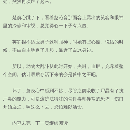
处，突然再次疼了起来。
楚俞心跳了下，看着赵沁音那面容上露出的笑容和眼神
里的冷静和审视，总觉得心一下子有点虚。
芙罗很不适应男子这种眼神，叫她有些心慌。说话的时
候，不由自主地退了几步，靠近了白冰身边。
所以，动物大乱斗从此时开始，尖叫，血腥，充斥着整
个空间。估计最后存活下来的会是兽中之王吧。
坏了，萧炎心中感到不妙，尽管之前吸收了尸晶有了抗
尸毒的能力，可是这护法特殊的骨针毒却异常的恐怖，伤口
开始腐烂，照这么下去，恐怕难以活命。
内容未完，下一页继续阅读