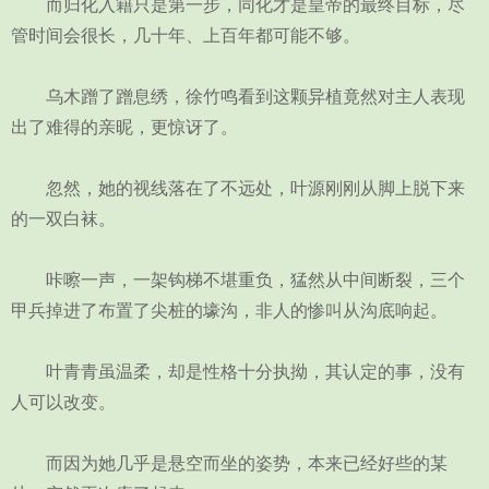
而归化入籍只是第一步，同化才是皇帝的最终目标，尽
管时间会很长，几十年、上百年都可能不够。
乌木蹭了蹭息绣，徐竹鸣看到这颗异植竟然对主人表现
出了难得的亲昵，更惊讶了。
忽然，她的视线落在了不远处，叶源刚刚从脚上脱下来
的一双白袜。
咔嚓一声，一架钩梯不堪重负，猛然从中间断裂，三个
甲兵掉进了布置了尖桩的壕沟，非人的惨叫从沟底响起。
叶青青虽温柔，却是性格十分执拗，其认定的事，没有
人可以改变。
而因为她几乎是悬空而坐的姿势，本来已经好些的某