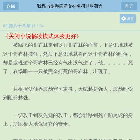
返回
我靠当阴湿病娇女在名柯世界苟命
首页
设置
88 第八十八章 (1 / 3)
关灯
《关闭小说畅读模式体验更好》
大
被踢飞的哥布林来到这只哥布林的面前，下意识地就被
中
这个哥布林接住，然后下意识地就看向这个哥布林的时候，
小
却是发现这个哥布林已经有气出没气进了，他。。。。。死
了，在场唯一一只被完全打死的哥布林，出现了。
且根据修仙界渡劫守恒定律，天赋越是强大，渡劫时受
到阻碍越强。
一切攻击到灰先知的攻击，都会转移到死亡响尾蛇的身
上，所以极大地保证它的安全。