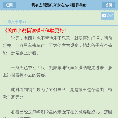
返回
我靠当阴湿病娇女在名柯世界苟命
首页
设置
80 第八十章 (1 / 3)
关灯
《关闭小说畅读模式体验更好》
大
说完，老西儿也不管他乐不乐意，就要穿过门洞，朝前
中
赶去。门洞里车来车往，不方便左右观察，怕老爷子有个磕
小
碰，赶紧跟上护着。
一身黑色中性西服，刘蒙蒙帅气而又潇洒地走过来，脸
上徘徊着掩不去的笑容。
此时看到纳兰政为了对付自己，竟是搬出这个理由，顿
觉心寒无比。
看着已经是巅峰期12星内最强存在的魔尊魔奴儿，楚幽