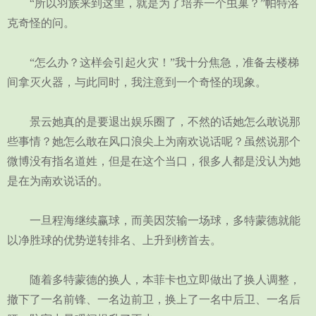
“所以羽族来到这里，就是为了培养一个虫巢？”帕特洛
克奇怪的问。
“怎么办？这样会引起火灾！”我十分焦急，准备去楼梯
间拿灭火器，与此同时，我注意到一个奇怪的现象。
景云她真的是要退出娱乐圈了，不然的话她怎么敢说那
些事情？她怎么敢在风口浪尖上为南欢说话呢？虽然说那个
微博没有指名道姓，但是在这个当口，很多人都是没认为她
是在为南欢说话的。
一旦程海继续赢球，而美因茨输一场球，多特蒙德就能
以净胜球的优势逆转排名、上升到榜首去。
随着多特蒙德的换人，本菲卡也立即做出了换人调整，
撤下了一名前锋、一名边前卫，换上了一名中后卫、一名后