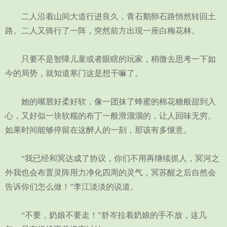
二人沿着山间大道行进良久，青石鹅卵石路悄然转回土
路。二人又骑行了一阵，突然前方出现一座白梅花林。
只要不是智障儿童或者眼瞎的玩家，稍微去思考一下如
今的局势，就知道寒门这是想干嘛了。
她的嘴唇好柔好软，像一团抹了蜂蜜的棉花糖般甜到入
心，又好似一块软糯的布丁一般滑溜溜的，让人回味无穷。
如果时间能够停留在这醉人的一刻，那该有多惬意。
“我已经和冥达成了协议，你们不用再继续抓人，冥河之
外我也会布置灵阵用力净化四周的灵气，冥苏醒之后自然会
告诉你们怎么做！”李江淡淡的说道。
“不要，奶娘不要走！”舒岑拉着奶娘的手不放，这几