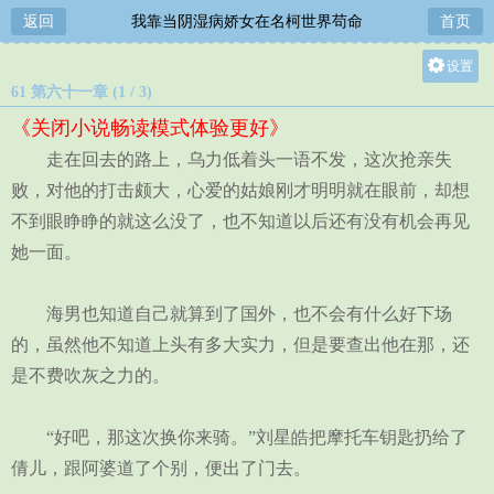
返回
我靠当阴湿病娇女在名柯世界苟命
首页
设置
61 第六十一章 (1 / 3)
关灯
《关闭小说畅读模式体验更好》
大
走在回去的路上，乌力低着头一语不发，这次抢亲失
中
败，对他的打击颇大，心爱的姑娘刚才明明就在眼前，却想
小
不到眼睁睁的就这么没了，也不知道以后还有没有机会再见
她一面。
海男也知道自己就算到了国外，也不会有什么好下场
的，虽然他不知道上头有多大实力，但是要查出他在那，还
是不费吹灰之力的。
“好吧，那这次换你来骑。”刘星皓把摩托车钥匙扔给了
倩儿，跟阿婆道了个别，便出了门去。