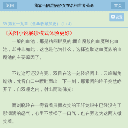
返回
我靠当阴湿病娇女在名柯世界苟命
首页
设置
59 第五十九章（含4k收藏加更） (1 / 4)
关灯
《关闭小说畅读模式体验更好》
大
一般的血池，那是粘稠腥臭的!而血魔族的血魔融化血
中
池，却并非如此，这也是他为什么，选择盗取这血魔族的血
小
魔池的主要原因了。
不过这可还没有完，双目在这一刻轻轻闭上，云峰嘴角
蠕动，梵音自口中喷吐而出，下一刻，那紧闭的眸子突然睁
开了，自双瞳之内，射出两道佛光!
而刘晓玲在一旁看着展颜欢笑的王轩龙眼中已经没有了
那满满的怒气，心里不禁松了一口气，也在旁边为这两人微
笑着。