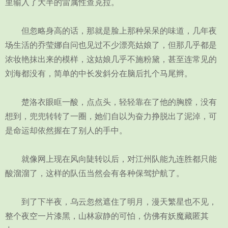
里输入了大半的雷属性查克拉。
但忽略身高的话，那就是脸上那种呆呆的味道，几年夜
场生活的乔莹娜自问也见过不少漂亮姑娘了，但那几乎都是
浓妆艳抹出来的模样，这姑娘几乎不施粉黛，甚至连常见的
刘海都没有，简单的中长发斜分在脑后扎个马尾辫。
楚洛衣眼眶一酸，点点头，轻轻靠在了他的胸膛，没有
想到，兜兜转转了一圈，她们自以为奋力挣脱出了泥淖，可
是命运却依然握在了别人的手中。
就像网上现在风向陡转以后，对江州队能九连胜都只能
酸溜溜了，这样的队伍当然会有各种保驾护航了。
到了下半夜，乌云忽然遮住了明月，漫天繁星也不见，
整个夜空一片漆黑，山林寂静的可怕，仿佛有妖魔藏匿其