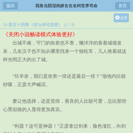
返回
我靠当阴湿病娇女在名柯世界苟命
首页
设置
54 第五十四章（含5k评论加更） (2 / 3)
关灯
《关闭小说畅读模式体验更好》
大
出城不难，守门的衙差也不查，懒洋洋的靠着城墙发
中
呆，几名汉子也不知从哪里找来一个独轮车，几人推着就这
小
样光明正大的出了城。
“玖辛奈，我们是坐第一排还是最后一排？”场地内比较
吵嚷，正彦大声喊话。
要让他选择，还是觉得，善良的人比较可爱，总比那些
心黑似狼的人显得更加真实。
“利器？这可是神器！”正彦拿过剑来，脸色涨红，向剑