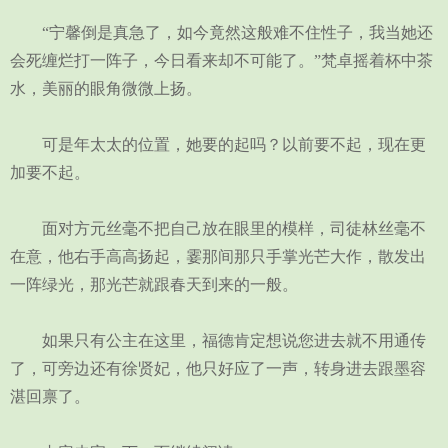
“宁馨倒是真急了，如今竟然这般难不住性子，我当她还
会死缠烂打一阵子，今日看来却不可能了。”梵卓摇着杯中茶
水，美丽的眼角微微上扬。
可是年太太的位置，她要的起吗？以前要不起，现在更
加要不起。
面对方元丝毫不把自己放在眼里的模样，司徒林丝毫不
在意，他右手高高扬起，霎那间那只手掌光芒大作，散发出
一阵绿光，那光芒就跟春天到来的一般。
如果只有公主在这里，福德肯定想说您进去就不用通传
了，可旁边还有徐贤妃，他只好应了一声，转身进去跟墨容
湛回禀了。