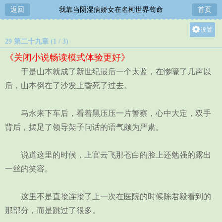
返回
我靠当阴湿病娇女在名柯世界苟命
首页
设置
29 第二十九章 (1 / 3)
关灯
《关闭小说畅读模式体验更好》
大
于是山本就成了新世纪最后一个太监，在惨嚎了几声以
中
后，山本倒在了沙发上昏死了过去。
小
马永来下车后，看着黑压压一片警察，心中大定，双手
背后，摆足了领导架子问话的语气颇为严肃。
说道这里的时候，上官云飞那苍白的脸上还勉强的露出
一丝的笑容。
这里不是直接连接了上一次在医院的时候陈君毅看到的
那部分，而是跳过了很多。