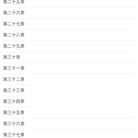
第二十五章
第二十六章
第二十七章
第二十八章
第二十九章
第三十章
第三十一章
第三十二章
第三十三章
第三十四章
第三十五章
第三十六章
第三十七章