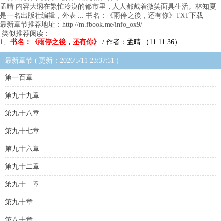
孟晴 内容大纲在繁忙冷漠的都市里，人人都戴着微笑面具生活。林知夏
是一名出版社编辑，外表 ... 书名：《雨停之後，还有你》TXT下载
最新章节推荐地址：http://m.fbook.me/info_ox9/
类似推荐阅读：
1、
书名：《雨停之後，还有你》
/ 作者：孟晴 （11 11:36）
最新章节 ( 更新：2026/5/11 23:37:31 )
第一百章
第九十九章
第九十八章
第九十七章
第九十六章
第九十二章
第九十一章
第九十章
第八十章