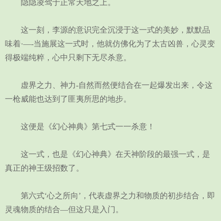
隐隐凌驾于正常天地之上。
这一刻，李源的意识完全沉浸于这一式的美妙，默默品
味着·—-当施展这一式时，他就仿佛化为了太古凶兽，心灵变
得极端纯粹，心中只剩下无尽杀意。
虚界之力、神力-自然而然便结合在一起爆发出来，令这
一枪威能也达到了匪夷所思的地步。
这便是《幻心神典》第七式一一杀意！
这一式，也是《幻心神典》在天神阶段的最强一式，是
真正的神王级招数了。
第六式‘心之所向’，代表虚界之力和物质的初步结合，即
灵魂物质的结合—但这只是入门。