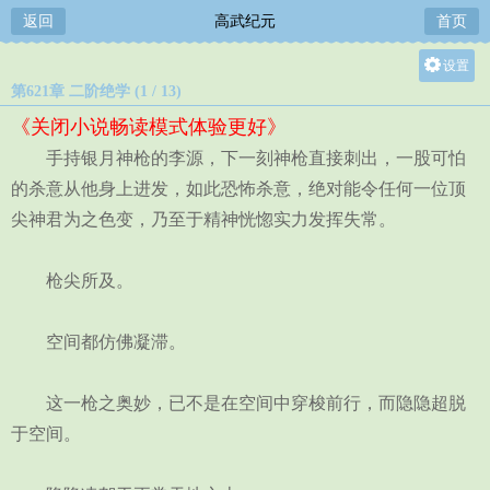
返回
高武纪元
首页
设置
第621章 二阶绝学 (1 / 13)
关灯
《关闭小说畅读模式体验更好》
大
手持银月神枪的李源，下一刻神枪直接刺出，一股可怕
中
的杀意从他身上进发，如此恐怖杀意，绝对能令任何一位顶
小
尖神君为之色变，乃至于精神恍惚实力发挥失常。
枪尖所及。
空间都仿佛凝滞。
这一枪之奥妙，已不是在空间中穿梭前行，而隐隐超脱
于空间。