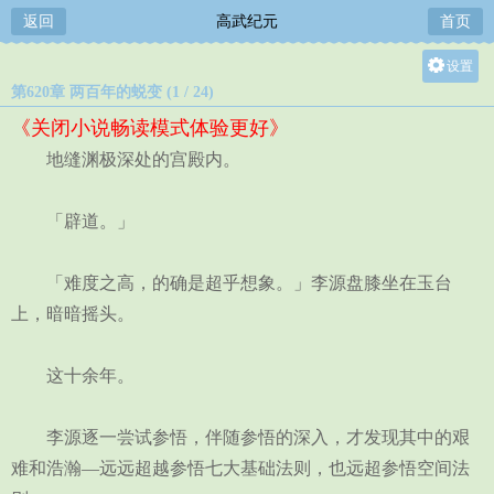
返回
高武纪元
首页
设置
第620章 两百年的蜕变 (1 / 24)
关灯
《关闭小说畅读模式体验更好》
大
地缝渊极深处的宫殿内。
中
小
「辟道。」
「难度之高，的确是超乎想象。」李源盘膝坐在玉台
上，暗暗摇头。
这十余年。
李源逐一尝试参悟，伴随参悟的深入，才发现其中的艰
难和浩瀚—远远超越参悟七大基础法则，也远超参悟空间法