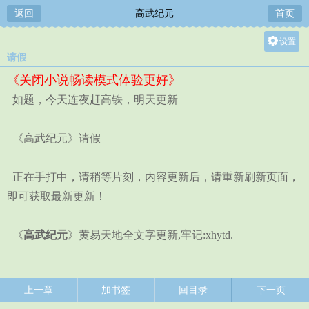
返回
高武纪元
首页
设置
请假
关灯
《关闭小说畅读模式体验更好》
大
如题，今天连夜赶高铁，明天更新
中
小
《高武纪元》请假
正在手打中，请稍等片刻，内容更新后，请重新刷新页面，
即可获取最新更新！
《
高武纪元
》黄易天地全文字更新,牢记:xhytd.
上一章
加书签
回目录
下一页