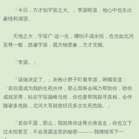
「今日，方才知宇宙之大。」李源暗道，他心中也生出
豪情和渴望。
天地之大，宇宙广·这一生，哪怕不成永恒，也当如北河
至尊一般，踏遍宇宙，观方物景象，方才无憾。
「李源。」
「该做决定了。」灰袍小胖子盯着李源，咧嘴笑道：
「若你愿成为我的生死伙伴，那么我将会竭力帮助你，助你
成就至尊，站在宇宙巅峰当然，你也要帮我探寻真相，会伴
随诸多危险，北河大哥就曾经历多次生死危险。」
「若你不愿，那么，我就将你这尊分身送走，你也立下
过永恒誓言，不会泄露这里的秘密———·我继续等下一