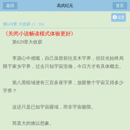
返回
高武纪元
首页
设置
第628章 大收获 (1 / 16)
关灯
《关闭小说畅读模式体验更好》
大
第629章大收获
中
小
李源心中感慨，自己虽曾前往灵木宇界，但目光始终局
限于家乡宇界，过去只知宇宙浩瀚，今日方才有具体概念。
第八黑暗域便有三百多座宇界，放眼整个宇宙又得多少
宇界？
这还只是已知宇宙疆域，而非宇宙极限。
简直大的难以想象。