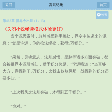
返回
高武纪元
首页
设置
第462章 祖界令出世 (1 / 13)
关灯
《关闭小说畅读模式体验更好》
大
当李源思索时，忽然感受到手腕处，界令中传递来的讯
中
息：“觉星许源，你的枪法蜕变，获得5万积分。”
小
“果然，灵魂意志、法则感悟、星脉等诸多方面突破，都
会被祖界本源所感知，赠予积分奖励。”李源暗道：“当真够
大方，竟得到了5万积分，比我击败敖风那一战得到的积分还
要多些。”
“上次我风之法则突破，才得到五千积分。”
“也对。”