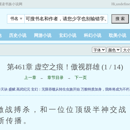
Hi,
undefin
藏读书族小说网
搜 索
书名
他
历史小说
网游小说
玄幻小说
科幻小说
耽美小说
第461章 虚空之痕！傲视群雄 (1 / 14)
上一章
章节目录
下一页
←
→
吞天诀
盛赋
高武纪元
玄幻：无限吞噬从转生虫族开始
万般特质加身，我终将成为不
搏杀，和一位位顶级半神交战
断传播。