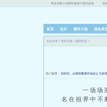
将读书族小说网快捷键下载到桌面
收
首页
玄幻
都市小说
综合其
大众文学
>
玄幻小说
>
高武纪元
>
热门推荐：
回村后，从绑定峨眉开始赶山
九转
一场场激战
名在祖界中不