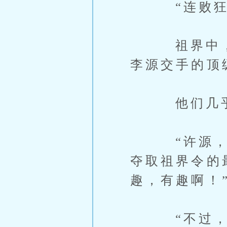
“连败狂夫
祖界中，宁
李源交手的顶
他们几乎都
“许源，几
夺取祖界令的
趣，有趣啊！
“不过，即