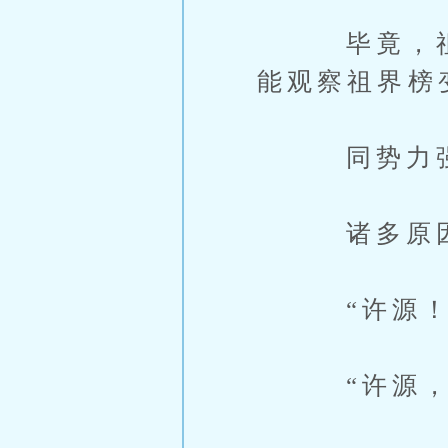
毕竟，祖界
能观察祖界榜
同势力强者
诸多原因，
“许源！
“许源，积