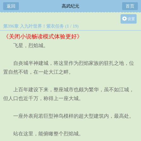
返回
高武纪元
首页
设置
第396章 入九叶世界！紫衣任务 (1 / 19)
关灯
《关闭小说畅读模式体验更好》
大
飞星，烈焰城。
中
小
自炎城半神建城，将这里作为烈焰家族的驻扎之地，位
置自然不错，在一处大江之畔。
上百年建设下来，整座城市也颇为繁华，虽不如江城，
但人口也近千万，称得上一座大城。
一座外表宛若巨型神鸟模样的超大型建筑内，最高处。
站在这里，能俯瞰整个烈焰城。