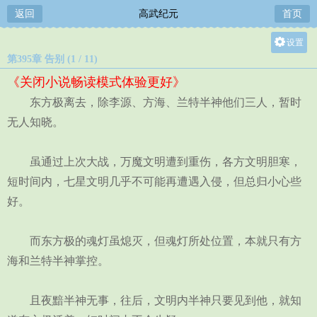
返回
高武纪元
首页
设置
第395章 告别 (1 / 11)
关灯
《关闭小说畅读模式体验更好》
大
东方极离去，除李源、方海、兰特半神他们三人，暂时
中
无人知晓。
小
虽通过上次大战，万魔文明遭到重伤，各方文明胆寒，
短时间内，七星文明几乎不可能再遭遇入侵，但总归小心些
好。
而东方极的魂灯虽熄灭，但魂灯所处位置，本就只有方
海和兰特半神掌控。
且夜黯半神无事，往后，文明内半神只要见到他，就知