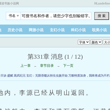
Hi,
undefin
藏读书族小说网
搜 索
书名
他
历史小说
网游小说
玄幻小说
科幻小说
耽美小说
第331章 消息 (1 / 12)
上一章
章节目录
下一页
←
→
吞天诀
盛赋
高武纪元
玄幻：无限吞噬从转生虫族开始
万般特质加身，我终将成为不
，李源已经从明山返回。