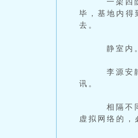
一架四阶战
毕，基地内得
去。
静室内
李源安静下
讯。
相隔不同世
虚拟网络的，