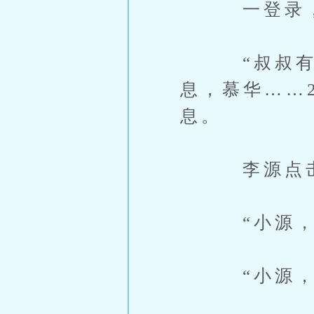
一登录，便
“叔叔有8条
息，慕华……
息。
李源点击打
“小源，怎
“小源，有