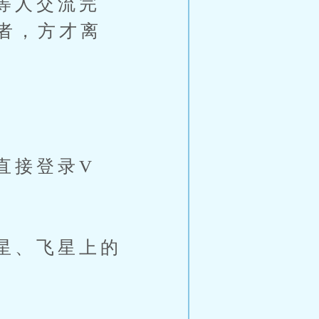
等人交流完
者，方才离
接登录V
星、飞星上的