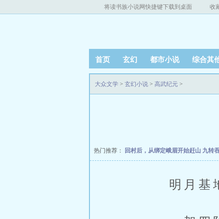
将读书族小说网快捷键下载到桌面
收
首页
玄幻
都市小说
综合其
大众文学
>
玄幻小说
>
高武纪元
>
热门推荐：
回村后，从绑定峨眉开始赶山
九转
明月基地内