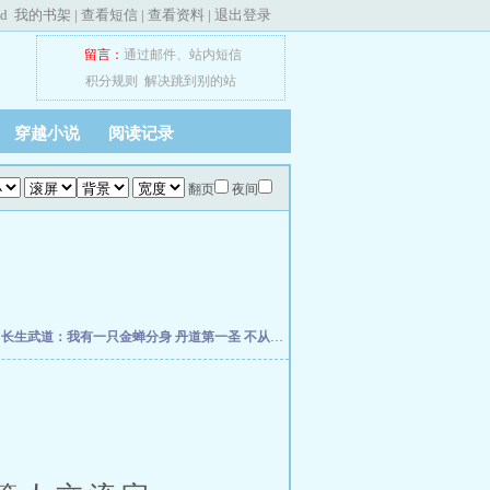
ed
我的书架
|
查看短信
|
查看资料
|
退出登录
留言：
通过邮件
、
站内短信
积分规则
解决跳到别的站
穿越小说
阅读记录
翻页
夜间
朽
长生武道：我有一只金蝉分身
丹道第一圣
不从圣
诡秘：给愚者先生提前刷了逼格
修