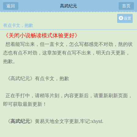
返回
高武纪元
首页
设置
有点卡文，抱歉
关灯
《关闭小说畅读模式体验更好》
大
想着能写出来，但一直卡文，怎么写都感觉不对劲，熬的状
中
态也有点不对劲，这章加更有点写不出来，明天白天更新，
小
抱歉。
《高武纪元》有点卡文，抱歉
正在手打中，请稍等片刻，内容更新后，请重新刷新页面，
即可获取最新更新！
《
高武纪元
》黄易天地全文字更新,牢记:xhytd.