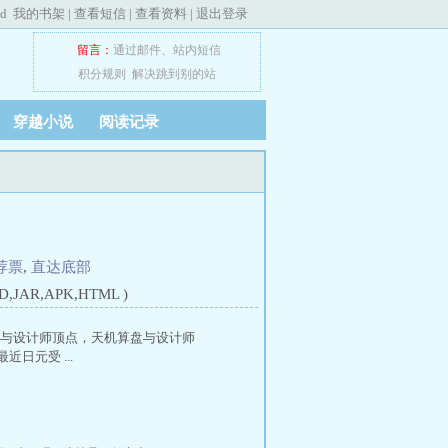
ed
我的书架
|
查看短信
|
查看资料
|
退出登录
留言：
通过邮件
、
站内短信
积分规则
解决跳到别的站
穿越小说
阅读记录
荐票
,
直达底部
JAR,APK,HTML )
盘与设计师顶点，天机算盘与设计师
日元受 ...