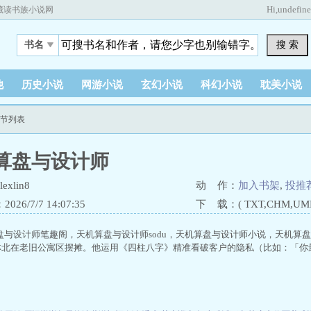
Hi,
undefin
藏读书族小说网
搜 索
书名
他
历史小说
网游小说
玄幻小说
科幻小说
耽美小说
章节列表
算盘与设计师
xlin8
动 作：
加入书架
,
投推
26/7/7 14:07:35
下 载：( TXT,CHM,UMD,
盘与设计师笔趣阁，天机算盘与设计师sodu，天机算盘与设计师小说，天机算
n8， 林北在老旧公寓区摆摊。他运用《四柱八字》精准看破客户的隐私（比如：「你最近
）