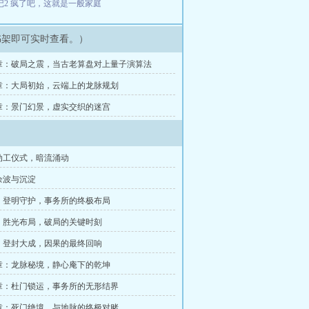
记2
疯了吧，这就是一般家庭
书架即可实时查看。）
章：破局之震，当古老算盘对上量子演算法
章：大局初始，云端上的龙脉规划
章：景门幻景，虚实交织的迷宫
动工仪式，暗流涌动
余波与沉淀
：登明守护，事务所的终极布局
：胜光布局，破局的关键时刻
：登封大成，因果的最终回响
章：龙脉秘境，静心庵下的乾坤
章：杜门锁运，事务所的无形结界
章：死门绝境，与地脉的终极对赌