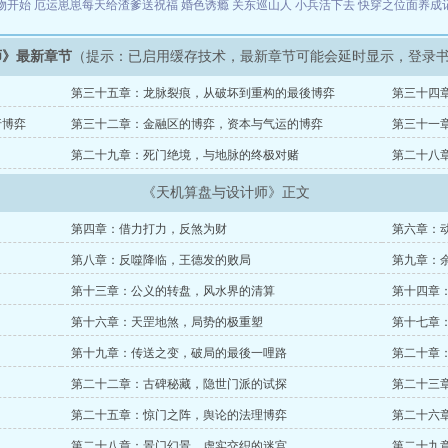
物开始
厄运崽崽每天给渣爹送祝福
婚色诱瘾
关东巡山人
小兵活下去
快穿之位面养成
师》最新章节
（提示：已启用缓存技术，最新章节可能会延时显示，登录
第三十五章：龙脉裂痕，从破坏到重构的最後博弈
第三十四
行博弈
第三十二章：金融区的博弈，资本与气运的博弈
第三十一
第二十九章：死门绝境，与地脉的终极对赌
第二十八
《天机算盘与设计师》正文
第四章：借力打力，反煞为财
第六章：
第八章：反噬降临，王德发的败局
第九章：
第十三章：公义的转盘，风水界的清算
第十四章
第十六章：天罡地煞，局势的极重塑
第十七章
第十九章：传送之变，破局的最後一哩路
第二十章
第二十二章：古碑秘藏，隐世门派的试探
第二十三
第二十五章：惊门之阵，舆论的法理博弈
第二十六
第二十八章：景门幻景，虚实交织的迷宫
第二十九