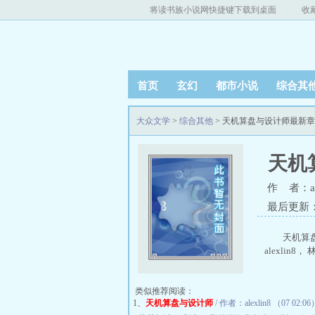
将读书族小说网快捷键下载到桌面
收
首页
玄幻
都市小说
综合其
大众文学
>
综合其他
> 天机算盘与设计师最新
天机
作 者：ale
最后更新：20
天机算
alexli
类似推荐阅读：
1、
天机算盘与设计师
/ 作者：alexlin8 （07 02:06