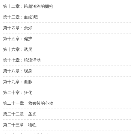
第十二章：跨越鸿沟的拥抱
第十三章：血s幻境
第十四章：余烬
第十五章：偏护
第十六章：诱局
第十七章：暗流涌动
第十八章：现身
第十九章：血脉
第二十章：狂化
第二十一章：救赎後的心动
第二十二章：圣光
第二十三章：牺牲