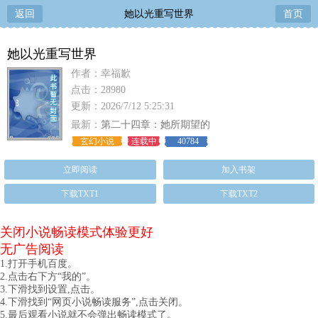
返回
她以光重写世界
首页
她以光重写世界
作者：幸福歉
点击：28980
更新：2026/7/12 5:25:31
最新：
第二十四章：她所期望的
玄幻小说
连载中
40784
立即阅读
加入书架
下载TXT1
下载TXT2
关闭小说畅读模式体验更好
无广告阅读
1.打开手机百度。
2.点击右下方“我的”。
3.下滑找到设置,点击。
4.下滑找到“网页小说畅读服务”,点击关闭。
5.最后观看小说就不会弹出畅读模式了。