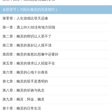
全部章节 ( 与陌生幽灵的同居契约 )
第零章：人生游戏比登天还难
第一章：遇上BUG却没有地方回报
第二章：幽灵的唠叨让人受不了
第三章：幽灵的喜好让人摸不清
第四章：幽灵的食慾比想像中还要好
第五章：幽灵的请求让人招架不住
第六章：幽灵的心地十分善良
第七章：幽灵的双手是透明的
第八章：幽灵的祈祷与执念
第九章：幽灵，阿金，幽灵
第十章：幽灵的日常生活