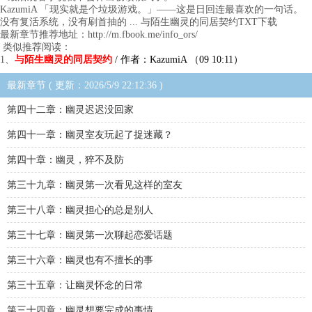
KazumiA 「现实就是个垃圾游戏。」——这是日回连最喜欢的一句话。
没有复活系统，没有刷首抽的 ... 与陌生幽灵的同居契约TXT下载
最新章节推荐地址：http://m.fbook.me/info_ors/
类似推荐阅读：
1、
与陌生幽灵的同居契约
/ 作者：KazumiA （09 10:11）
最新章节 ( 更新：2026/5/9 22:12:36 )
第四十二章：幽灵迟迟没回家
第四十一章：幽灵室友玩起了捉迷藏？
第四十章：幽灵，猝不及防
第三十九章：幽灵第一次看见这样的室友
第三十八章：幽灵担心的总是别人
第三十七章：幽灵第一次聊起恋爱话题
第三十六章：幽灵也有不擅长的事
第三十五章：让幽灵怀念的日常
第三十四章：幽灵想要完成的事情