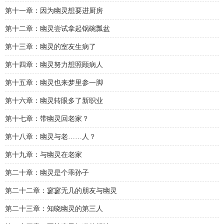
第十一章：因为幽灵想要进厨房
第十二章：幽灵尝试拿起锅碗瓢盆
第十三章：幽灵的室友生病了
第十四章：幽灵努力想照顾病人
第十五章：幽灵也来梦里参一脚
第十六章：幽灵转眼多了新职业
第十七章：带幽灵回老家？
第十八章：幽灵与老……人？
第十九章：与幽灵在老家
第二十章：幽灵是个乖孙子
第二十二章：寥寥无几的朋友与幽灵
第二十三章：知晓幽灵的第三人