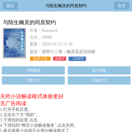
返回
与陌生幽灵的同居契约
首页
与陌生幽灵的同居契约
作者：KazumiA
点击：28980
更新：2026/5/9 22:12:36
最新：
第四十二章：幽灵迟迟没回家
耽美小说
连载中
332978
立即阅读
加入书架
下载TXT1
下载TXT2
关闭小说畅读模式体验更好
无广告阅读
1.打开手机百度。
2.点击右下方“我的”。
3.下滑找到设置,点击。
4.下滑找到“网页小说畅读服务”,点击关闭。
5.最后观看小说就不会弹出畅读模式了。