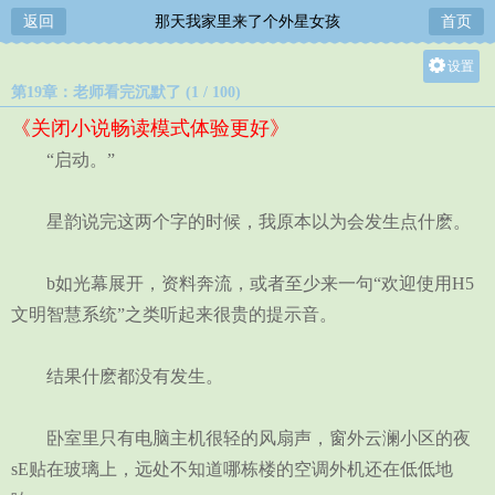
返回
那天我家里来了个外星女孩
首页
设置
第19章：老师看完沉默了 (1 / 100)
关灯
《关闭小说畅读模式体验更好》
大
“启动。”
中
小
星韵说完这两个字的时候，我原本以为会发生点什麽。
b如光幕展开，资料奔流，或者至少来一句“欢迎使用H5
文明智慧系统”之类听起来很贵的提示音。
结果什麽都没有发生。
卧室里只有电脑主机很轻的风扇声，窗外云澜小区的夜
sE贴在玻璃上，远处不知道哪栋楼的空调外机还在低低地