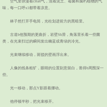
空气里弥漫着cHa0气，混着泥土、霉菌和腐朽植物的气
味，每一口呼x1都带着凉意。
林子然打开手电筒，光柱划进前方的黑暗里。
古道b他预期的更曲折，岩壁Sh滑，角落里长着一些菌
类，在光束扫过的瞬间发出幽蓝或青绿的冷光。
光束继续移动，斑驳的壁画浮出来。
人像的线条粗犷，眼睛的位置刻意留白，凿得b周围深一
些。
光一移动，那点Y影跟着挪动。
他停顿半秒，把光束移开。