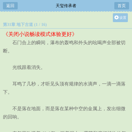
返回
天玺传承者
首页
设置
第31章 地下古道 (1 / 16)
关灯
《关闭小说畅读模式体验更好》
大
石门合上的瞬间，瀑布的轰鸣和外头的吆喝声全部被切
中
断。
小
光线跟着消失。
耳鸣了几秒，才听见头顶有规律的水滴声，一滴一滴落
下。
不是落在地面，而是落在某种中空的金属上，发出细微
的回响。