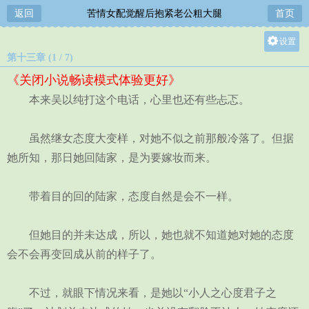
返回
苦情女配觉醒后抱紧老公粗大腿
首页
设置
第十三章 (1 / 7)
关灯
《关闭小说畅读模式体验更好》
大
本来吴以纯打这个电话，心里也还有些忐忑。
中
小
虽然继女态度大变样，对她不似之前那般冷落了。但据
她所知，那日她回陆家，是为要嫁妆而来。
带着目的回的陆家，态度自然是会不一样。
但她目的并未达成，所以，她也就不知道她对她的态度
会不会再变回成从前的样子了。
不过，就眼下情况来看，是她以“小人之心度君子之