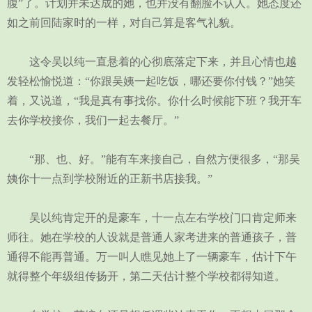
腹”了。计划并未达成的她，也并没有翻脸不认人。她态度还
如之前回陆家时的一样，对自己算是客气礼貌。
这令吴以纯一直悬着的心彻底落定下来，并且心情也越
发轻松愉悦道：“你跟吴姨一起吃饭，哪还要你付钱？”她笑
着，又说道，“我是真有事找你。你什么时候能下班？我开车
去你学校接你，我们一起去餐厅。”
“那、也、好。”能有车来接自己，自然方便很多，“那吴
姨你十一点到学校附近的正新书店接我。”
吴以纯肯定开的是豪车，十一点左右学校门口肯定师来
师往。她在学校的人设就是普通人家考进来的普通孩子，普
通得不能再普通。万一叫人瞧见她上了一辆豪车，估计下午
就得整个年级组传扬开，第二天估计整个学校都得知道。