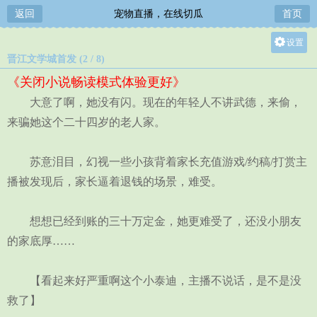
返回
宠物直播，在线切瓜
首页
设置
晋江文学城首发 (2 / 8)
关灯
《关闭小说畅读模式体验更好》
大
大意了啊，她没有闪。现在的年轻人不讲武德，来偷，
中
来骗她这个二十四岁的老人家。
小
苏意泪目，幻视一些小孩背着家长充值游戏/约稿/打赏主
播被发现后，家长逼着退钱的场景，难受。
想想已经到账的三十万定金，她更难受了，还没小朋友
的家底厚……
【看起来好严重啊这个小泰迪，主播不说话，是不是没
救了】