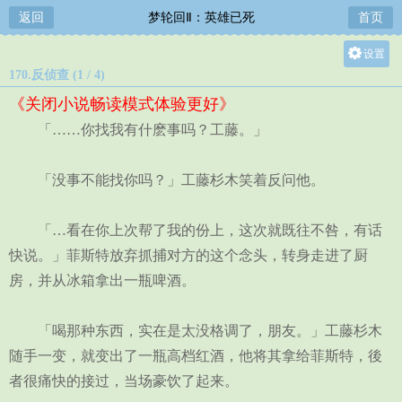
返回
梦轮回Ⅱ：英雄已死
首页
设置
170.反侦查 (1 / 4)
关灯
《关闭小说畅读模式体验更好》
大
「……你找我有什麽事吗？工藤。」
中
小
「没事不能找你吗？」工藤杉木笑着反问他。
「…看在你上次帮了我的份上，这次就既往不咎，有话
快说。」菲斯特放弃抓捕对方的这个念头，转身走进了厨
房，并从冰箱拿出一瓶啤酒。
「喝那种东西，实在是太没格调了，朋友。」工藤杉木
随手一变，就变出了一瓶高档红酒，他将其拿给菲斯特，後
者很痛快的接过，当场豪饮了起来。