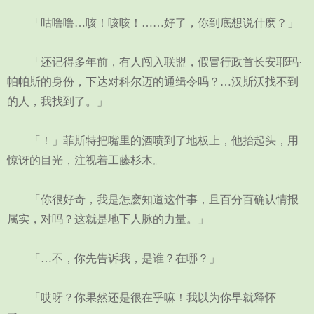
「咕噜噜…咳！咳咳！……好了，你到底想说什麽？」
「还记得多年前，有人闯入联盟，假冒行政首长安耶玛·
帕帕斯的身份，下达对科尔迈的通缉令吗？…汉斯沃找不到
的人，我找到了。」
「！」菲斯特把嘴里的酒喷到了地板上，他抬起头，用
惊讶的目光，注视着工藤杉木。
「你很好奇，我是怎麽知道这件事，且百分百确认情报
属实，对吗？这就是地下人脉的力量。」
「…不，你先告诉我，是谁？在哪？」
「哎呀？你果然还是很在乎嘛！我以为你早就释怀