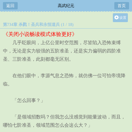
返回
高武纪元
首页
设置
第734章 杀戮！圣兵和永恒道兵 (1 / 18)
关灯
《关闭小说畅读模式体验更好》
大
几乎眨眼间，上亿公里时空范围，尽皆陷入恐怖束缚
中
中，无论是实力较强的五阶准圣，还是实力偏弱的四阶准
小
圣、三阶准圣，此刻都毫无区别。
在他们眼中，李源气息之恐怖，就仿佛一位可怕帝境降
临。
「怎么回事？」
「是领域招数吗？但我怎么没感觉到能量波动，而且，
哪怕七阶准圣，领域范围怎么会这么大？」