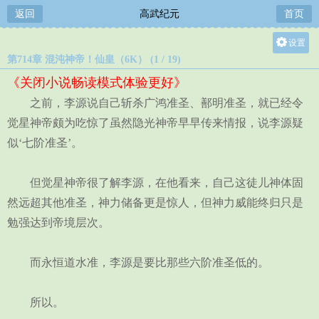
返回
高武纪元
首页
设置
第714章 混沌神帝！仙皇（6K） (1 / 19)
关灯
《关闭小说畅读模式体验更好》
大
之前，李源说自己斩杀广鸿准圣、鄯明准圣，就已经令
中
觉星神帝颇为吃惊了虽然隐光神帝早早传来情报，说李源疑
小
似‘七阶准圣’。
但觉星神帝很了解李源，在他看来，自己这徒儿神体固
然远超其他准圣，神力储备更是惊人，但神力威能终归只是
勉强达到帝境层次。
而永恒道水准，李源是要比那些六阶准圣低的。
所以。