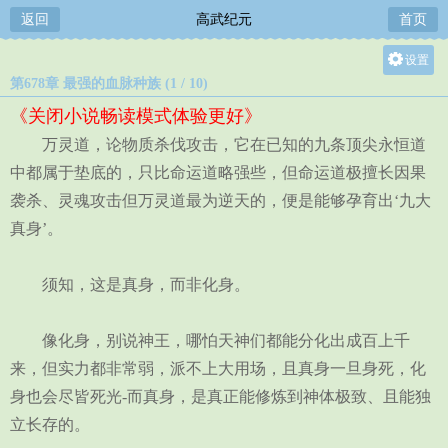
返回
高武纪元
首页
设置
第678章 最强的血脉种族 (1 / 10)
关灯
《关闭小说畅读模式体验更好》
大
万灵道，论物质杀伐攻击，它在已知的九条顶尖永恒道
中
中都属于垫底的，只比命运道略强些，但命运道极擅长因果
小
袭杀、灵魂攻击但万灵道最为逆天的，便是能够孕育出‘九大
真身’。
须知，这是真身，而非化身。
像化身，别说神王，哪怕天神们都能分化出成百上千
来，但实力都非常弱，派不上大用场，且真身一旦身死，化
身也会尽皆死光-而真身，是真正能修炼到神体极致、且能独
立长存的。