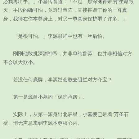
必我再出手。」小墓传音道：「不过，那深渊神帝的‘生命毁
灭」手段的确可怕，竟透过帝阵，直接摧毁了你的一尊真
身，我待在你本尊身上，对另一尊真身保护弱了许多。」
「是很可怕。」李源眼眸中也有一丝后怕。
刚刚他敢挑深渊神帝，并非单纯鲁莽，也并非相信对方
不会以大欺小。
若没任何底牌，李源岂会敢去阻拦对方夺宝？
第一是源自小墓的「保护承诺」。
实际上，从第一源身出北辰星，小墓便已带着‘万圣石
壁」悄无声息来到李源本尊核心内。