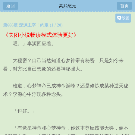
返回
高武纪元
首页
设置
第666章 深渊主宰！约定 (1 / 20)
关灯
《关闭小说畅读模式体验更好》
大
嗯。」李源回应着。
中
小
大秘密？自己当然知道心梦神帝有秘密，只是如今来
看，对方比自己想象的还要神秘强大。
难道，心梦神帝已成神帝巅峰？还是修炼成某种逆天秘
术？李源心中浮现多种念头。
「也好。」
「有觉星神帝和心梦神帝，你这本尊应该能无碍，倒不