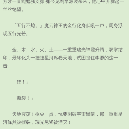
方才一直能勉强支撑·如今见到李源袭杀来，他心中升腾起一
丝丝绝望。
「五行不熄。」魔云神王的金行化身低吼一声，周身浮
现五行光芒。
金、木、水、火、土——一重重瑞光神霞升腾，双掌结
印，最终化为一挂挂星河席卷天地，试图挡住李源的这一
击。
「铿！」
「撕裂！」
天地震荡！枪尖一点，恍要刺破宇宙黑暗，那一重重星
河條然被撕裂，瑞光尽皆被湮灭！