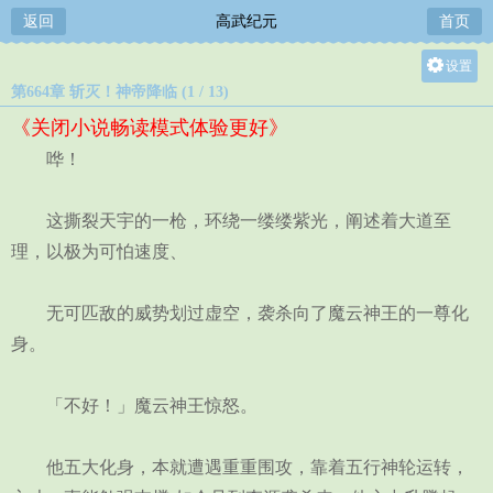
返回
高武纪元
首页
设置
第664章 斩灭！神帝降临 (1 / 13)
关灯
《关闭小说畅读模式体验更好》
大
哗！
中
小
这撕裂天宇的一枪，环绕一缕缕紫光，阐述着大道至
理，以极为可怕速度、
无可匹敌的威势划过虚空，袭杀向了魔云神王的一尊化
身。
「不好！」魔云神王惊怒。
他五大化身，本就遭遇重重围攻，靠着五行神轮运转，