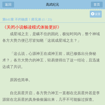
返回
高武纪元
首页
设置
第641章 不朽物质！师兄弟 (1 / 21)
关灯
《关闭小说畅读模式体验更好》
大
成星域之主，是瞒不住的因此，极短时间内，整个神域
中
各方大势力便已尽皆知晓「这就成星域之主？」
小
「这么说，心源神王在成神王前，就已修炼出分身秘
术？」各方大势力的神王，轻易便得出了这一结论，且迅速
达成了共识。
原因也简单。
自北辰星开启，各方势力神王一直都在北辰星外若是李
源留在北辰星的真身偷偷漏出来，几乎不可能躲过探查。