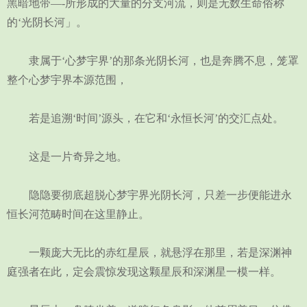
黑暗地带—-所形成的大量的分支河流，则是无数生命俗称
的‘光阴长河」。
隶属于‘心梦宇界’的那条光阴长河，也是奔腾不息，笼罩
整个心梦宇界本源范围，
若是追溯‘时间’源头，在它和‘永恒长河’的交汇点处。
这是一片奇异之地。
隐隐要彻底超脱心梦宇界光阴长河，只差一步便能进永
恒长河范畴时间在这里静止。
一颗庞大无比的赤红星辰，就悬浮在那里，若是深渊神
庭强者在此，定会震惊发现这颗星辰和深渊星一模一样。