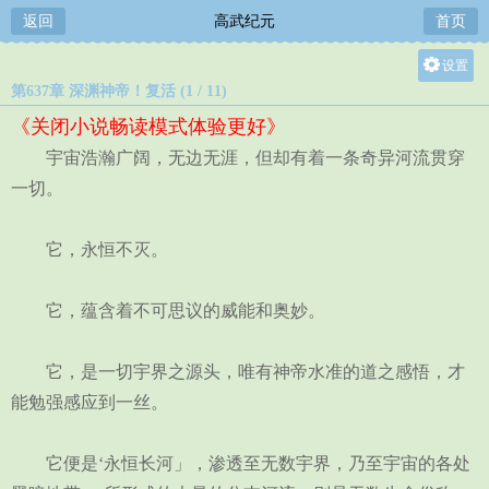
返回
高武纪元
首页
设置
第637章 深渊神帝！复活 (1 / 11)
关灯
《关闭小说畅读模式体验更好》
大
宇宙浩瀚广阔，无边无涯，但却有着一条奇异河流贯穿
中
一切。
小
它，永恒不灭。
它，蕴含着不可思议的威能和奥妙。
它，是一切宇界之源头，唯有神帝水准的道之感悟，才
能勉强感应到一丝。
它便是‘永恒长河」，渗透至无数宇界，乃至宇宙的各处