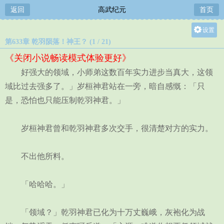
返回
高武纪元
首页
设置
第633章 乾羽陨落！神王？ (1 / 21)
关灯
《关闭小说畅读模式体验更好》
大
好强大的领域，小师弟这数百年实力进步当真大，这领
中
域比过去强多了。」岁桓神君站在一旁，暗自感慨：「只
小
是，恐怕也只能压制乾羽神君。」
岁桓神君曾和乾羽神君多次交手，很清楚对方的实力。
不出他所料。
「哈哈哈。」
「领域？」乾羽神君已化为十万丈巍峨，灰袍化为战