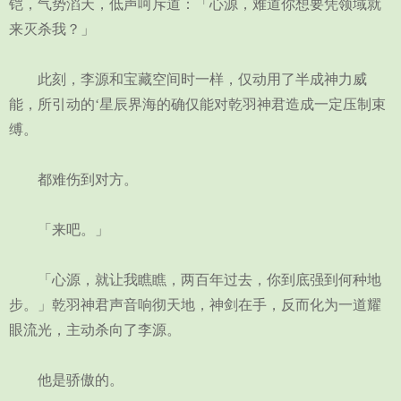
铠，气势滔天，低声呵斥道：「心源，难道你想要凭领域就
来灭杀我？」
此刻，李源和宝藏空间时一样，仅动用了半成神力威
能，所引动的‘星辰界海的确仅能对乾羽神君造成一定压制束
缚。
都难伤到对方。
「来吧。」
「心源，就让我瞧瞧，两百年过去，你到底强到何种地
步。」乾羽神君声音响彻天地，神剑在手，反而化为一道耀
眼流光，主动杀向了李源。
他是骄傲的。