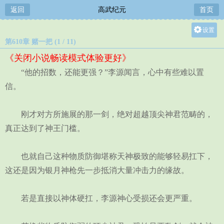
返回
高武纪元
首页
设置
第610章 赌一把 (1 / 11)
关灯
《关闭小说畅读模式体验更好》
大
“他的招数，还能更强？”李源闻言，心中有些难以置
中
信。
小
刚才对方所施展的那一剑，绝对超越顶尖神君范畴的，
真正达到了神王门槛。
也就自己这种物质防御堪称天神极致的能够轻易扛下，
这还是因为银月神枪先一步抵消大量冲击力的缘故。
若是直接以神体硬扛，李源神心受损还会更严重。