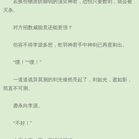
若换些物质防御弱的顶尖神君，恐怕只要数剑，就会被
灭杀。
对方招数威能竟还能更强？
但容不得李源多想，乾羽神君手中神剑已再度刺出。
“噗！”“噗！”
一道道诡异莫测的剑光倏然亮起了，剑如光，逝如影，
简直不可测。
袭杀向李源。
“不好！”