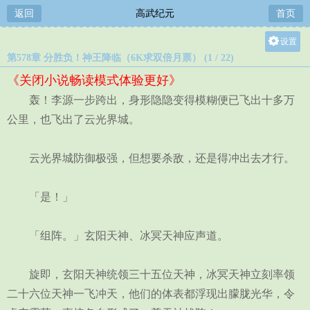
返回
高武纪元
首页
设置
第578章 分胜负！神王降临（6K求双倍月票） (1 / 22)
关灯
《关闭小说畅读模式体验更好》
大
轰！李源一步跨出，身形隐隐变得模糊便已飞出十多万
中
公里，也飞出了云光界城。
小
云光界城防御极强，但想要杀敌，还是得冲出去才行。
「是！」
「组阵。」玄阳天神、冰冥天神应声道。
旋即，玄阳天神统领三十五位天神，冰冥天神立刻率领
二十六位天神一飞冲天，他们的体表都浮现出朦胧光华，令