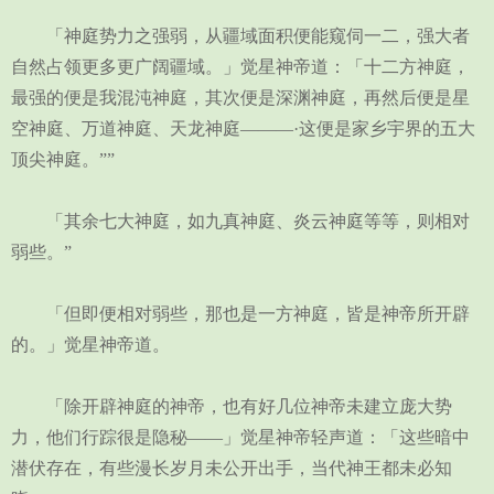
「神庭势力之强弱，从疆域面积便能窥伺一二，强大者
自然占领更多更广阔疆域。」觉星神帝道：「十二方神庭，
最强的便是我混沌神庭，其次便是深渊神庭，再然后便是星
空神庭、万道神庭、天龙神庭———·这便是家乡宇界的五大
顶尖神庭。””
「其余七大神庭，如九真神庭、炎云神庭等等，则相对
弱些。”
「但即便相对弱些，那也是一方神庭，皆是神帝所开辟
的。」觉星神帝道。
「除开辟神庭的神帝，也有好几位神帝未建立庞大势
力，他们行踪很是隐秘——」觉星神帝轻声道：「这些暗中
潜伏存在，有些漫长岁月未公开出手，当代神王都未必知