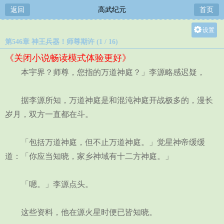
返回
高武纪元
首页
设置
第546章 神王兵器！师尊期许 (1 / 16)
关灯
《关闭小说畅读模式体验更好》
大
本宇界？师尊，您指的万道神庭？」李源略感迟疑，
中
小
据李源所知，万道神庭是和混沌神庭开战极多的，漫长
岁月，双方一直都在斗。
「包括万道神庭，但不止万道神庭。」觉星神帝缓缓
道：「你应当知晓，家乡神域有十二方神庭。」
「嗯。」李源点头。
这些资料，他在源火星时便已皆知晓。