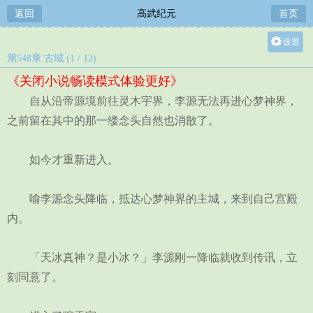
返回
高武纪元
首页
设置
第548章 古域 (1 / 12)
关灯
《关闭小说畅读模式体验更好》
大
自从沿帝源境前往灵木宇界，李源无法再进心梦神界，
中
之前留在其中的那一缕念头自然也消散了。
小
如今才重新进入。
喻李源念头降临，抵达心梦神界的主城，来到自己宫殿
内。
「天冰真神？是小冰？」李源刚一降临就收到传讯，立
刻同意了。