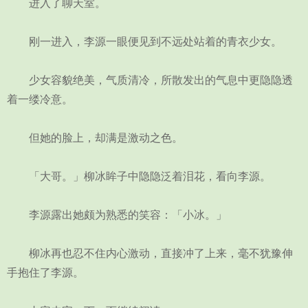
进入了聊天室。
刚一进入，李源一眼便见到不远处站着的青衣少女。
少女容貌绝美，气质清冷，所散发出的气息中更隐隐透
着一缕冷意。
但她的脸上，却满是激动之色。
「大哥。」柳冰眸子中隐隐泛着泪花，看向李源。
李源露出她颇为熟悉的笑容：「小冰。」
柳冰再也忍不住内心激动，直接冲了上来，毫不犹豫伸
手抱住了李源。