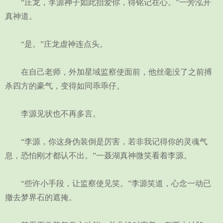
“庄龙，李源神子如此抬爱你，得铭记在心。”一旁泓开
真神道。
“是。”庄龙虚神连点头。
在自己老师，外加星域监察使面前，他丝毫没了之前搏
杀四方的豪气，变得如同乖乖仔。
李源见状也不再多言。
“李源，你这身伪装倒是厉害，若非我记得你的灵魂气
息，恐怕刚才都认不出。”一聂湖真神微笑看着李源。
“些许小手段，让监察使见笑。”李源笑道，心念一动已
撤去梦界石的遮掩。