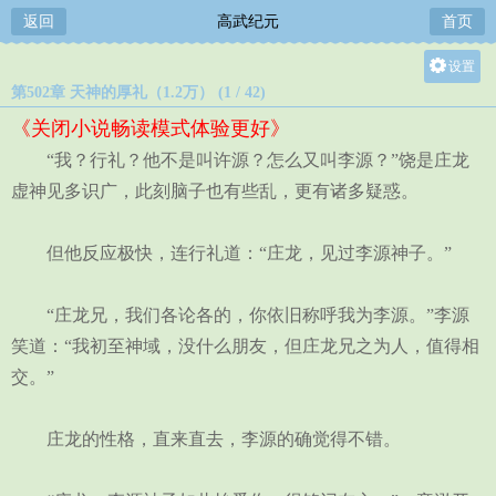
返回
高武纪元
首页
设置
第502章 天神的厚礼（1.2万） (1 / 42)
关灯
《关闭小说畅读模式体验更好》
大
“我？行礼？他不是叫许源？怎么又叫李源？”饶是庄龙
中
虚神见多识广，此刻脑子也有些乱，更有诸多疑惑。
小
但他反应极快，连行礼道：“庄龙，见过李源神子。”
“庄龙兄，我们各论各的，你依旧称呼我为李源。”李源
笑道：“我初至神域，没什么朋友，但庄龙兄之为人，值得相
交。”
庄龙的性格，直来直去，李源的确觉得不错。