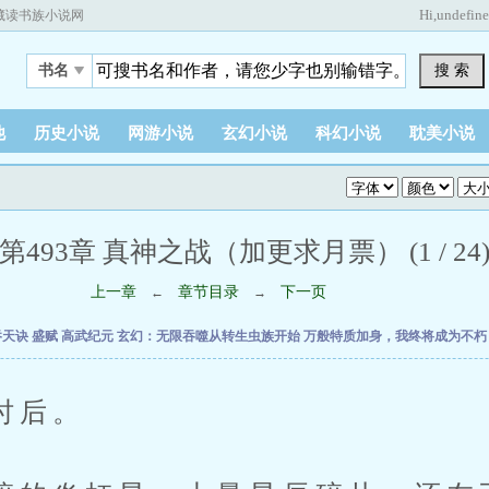
Hi,
undefin
藏读书族小说网
搜 索
书名
他
历史小说
网游小说
玄幻小说
科幻小说
耽美小说
第493章 真神之战（加更求月票） (1 / 24
上一章
章节目录
下一页
←
→
吞天诀
盛赋
高武纪元
玄幻：无限吞噬从转生虫族开始
万般特质加身，我终将成为不
后。