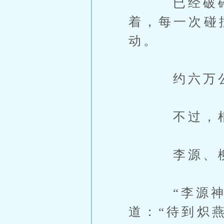
已经破碎的
着，每一次碰
动。
约六万公里
不过，根本
李源、柳冰
“李源神子
道：“待到炽