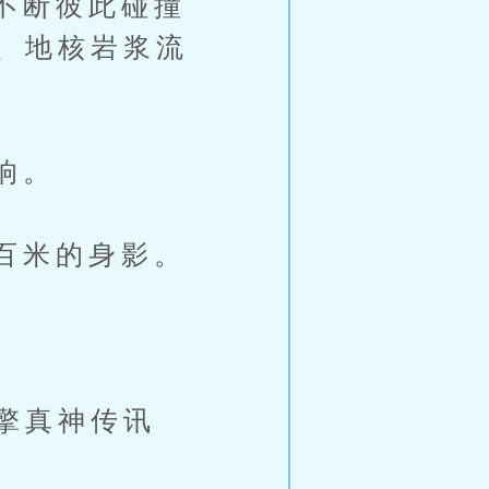
不断彼此碰撞
、地核岩浆流
响。
百米的身影。
擎真神传讯