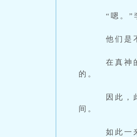
“嗯。”李
他们是不敢
在真神的强
的。
因此，此刻
间。
如此一来，