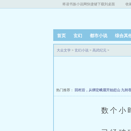
将读书族小说网快捷键下载到桌面
收
首页
玄幻
都市小说
综合其
大众文学
>
玄幻小说
>
高武纪元
>
热门推荐：
回村后，从绑定峨眉开始赶山
九转
数个小时