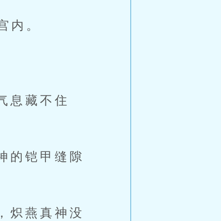
宫内。
气息藏不住
神的铠甲缝隙
，炽燕真神没