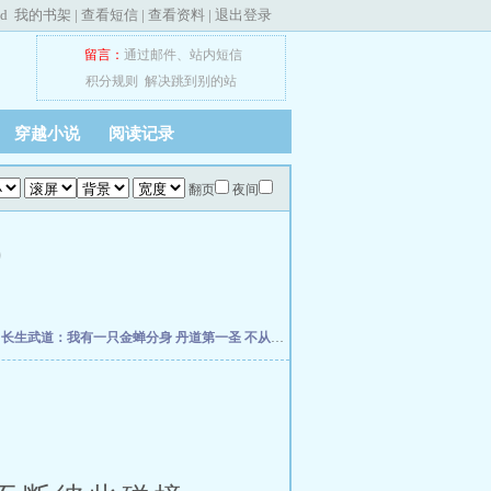
ed
我的书架
|
查看短信
|
查看资料
|
退出登录
留言：
通过邮件
、
站内短信
积分规则
解决跳到别的站
穿越小说
阅读记录
翻页
夜间
)
朽
长生武道：我有一只金蝉分身
丹道第一圣
不从圣
诡秘：给愚者先生提前刷了逼格
修