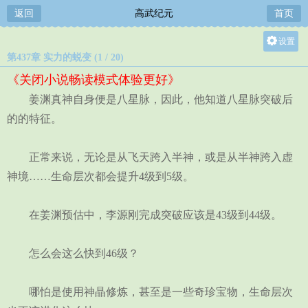
返回
高武纪元
首页
设置
第437章 实力的蜕变 (1 / 20)
关灯
《关闭小说畅读模式体验更好》
大
姜渊真神自身便是八星脉，因此，他知道八星脉突破后
中
的的特征。
小
正常来说，无论是从飞天跨入半神，或是从半神跨入虚
神境……生命层次都会提升4级到5级。
在姜渊预估中，李源刚完成突破应该是43级到44级。
怎么会这么快到46级？
哪怕是使用神晶修炼，甚至是一些奇珍宝物，生命层次