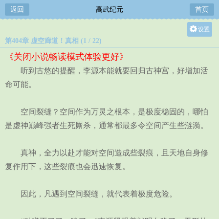
返回
高武纪元
首页
设置
第404章 虚空廊道！真相 (1 / 22)
关灯
《关闭小说畅读模式体验更好》
大
听到古悠的提醒，李源本能就要回归古神宫，好增加活
中
命可能。
小
空间裂缝？空间作为万灵之根本，是极度稳固的，哪怕
是虚神巅峰强者生死厮杀，通常都最多令空间产生些涟漪。
真神，全力以赴才能对空间造成些裂痕，且天地自身修
复作用下，这些裂痕也会迅速恢复。
因此，凡遇到空间裂缝，就代表着极度危险。