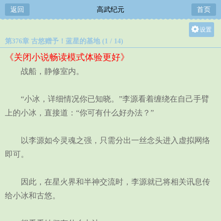
返回
高武纪元
首页
设置
第376章 古悠赠予！蓝星的基地 (1 / 14)
关灯
《关闭小说畅读模式体验更好》
大
战船，静修室内。
中
小
“小冰，详细情况你已知晓。”李源看着缠绕在自己手臂
上的小冰，直接道：“你可有什么好办法？”
以李源如今灵魂之强，只需分出一丝念头进入虚拟网络
即可。
因此，在星火界和半神交流时，李源就已将相关讯息传
给小冰和古悠。