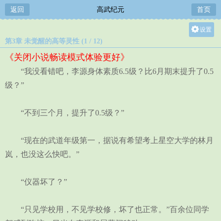
返回
高武纪元
首页
设置
第3章 未觉醒的高等灵性 (1 / 12)
关灯
《关闭小说畅读模式体验更好》
大
“我没看错吧，李源身体素质6.5级？比6月期末提升了0.5
中
级？”
小
“不到三个月，提升了0.5级？”
“现在的武道年级第一，据说有希望考上星空大学的林月
岚，也没这么快吧。”
“仪器坏了？”
“只见学校用，不见学校修，坏了也正常。”百余位同学