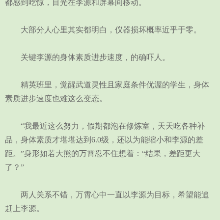
都感到吃惊，目光在李源和屏幕间移动。
大部分人心里其实都明白，仪器损坏概率近乎于零。
关键李源的身体素质进步速度，的确吓人。
精英班里，觉醒武道灵性且家庭条件优渥的学生，身体
素质进步速度也难这么变态。
“我最近这么努力，假期都泡在修炼室，天天吃各种补
品，身体素质才堪堪达到6.0级，还以为能缩小和李源的差
距。”身形如若大熊的万霄忍不住想着：“结果，差距更大
了？”
两人关系不错，万霄心中一直以李源为目标，希望能追
赶上李源。