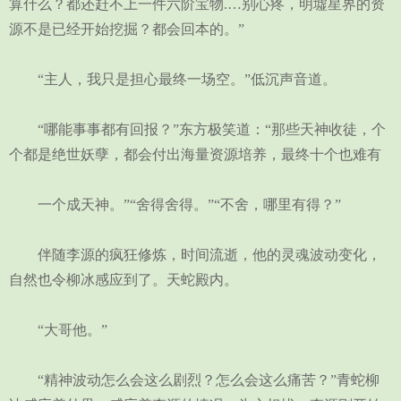
算什么？都还赶不上一件六阶宝物.…别心疼，明墟星界的资
源不是已经开始挖掘？都会回本的。”
“主人，我只是担心最终一场空。”低沉声音道。
“哪能事事都有回报？”东方极笑道：“那些天神收徒，个
个都是绝世妖孽，都会付出海量资源培养，最终十个也难有
一个成天神。”“舍得舍得。”“不舍，哪里有得？”
伴随李源的疯狂修炼，时间流逝，他的灵魂波动变化，
自然也令柳冰感应到了。天蛇殿内。
“大哥他。”
“精神波动怎么会这么剧烈？怎么会这么痛苦？”青蛇柳