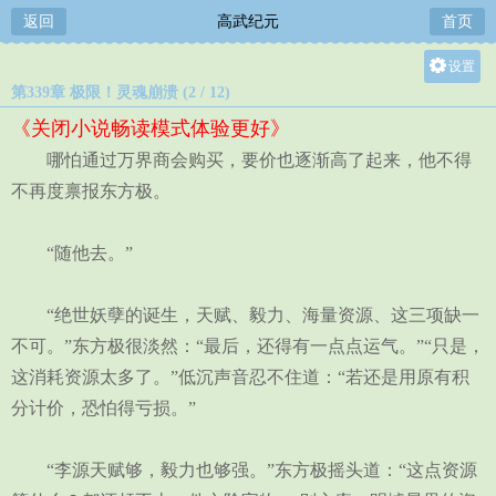
返回
高武纪元
首页
设置
第339章 极限！灵魂崩溃 (2 / 12)
关灯
《关闭小说畅读模式体验更好》
大
哪怕通过万界商会购买，要价也逐渐高了起来，他不得
中
不再度禀报东方极。
小
“随他去。”
“绝世妖孽的诞生，天赋、毅力、海量资源、这三项缺一
不可。”东方极很淡然：“最后，还得有一点点运气。”“只是，
这消耗资源太多了。”低沉声音忍不住道：“若还是用原有积
分计价，恐怕得亏损。”
“李源天赋够，毅力也够强。”东方极摇头道：“这点资源