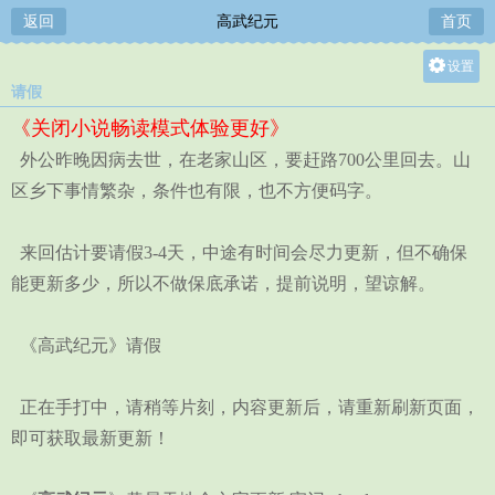
返回
高武纪元
首页
设置
请假
关灯
《关闭小说畅读模式体验更好》
大
外公昨晚因病去世，在老家山区，要赶路700公里回去。山
中
区乡下事情繁杂，条件也有限，也不方便码字。
小
来回估计要请假3-4天，中途有时间会尽力更新，但不确保
能更新多少，所以不做保底承诺，提前说明，望谅解。
《高武纪元》请假
正在手打中，请稍等片刻，内容更新后，请重新刷新页面，
即可获取最新更新！