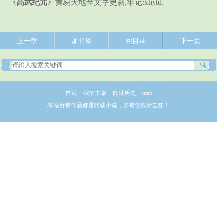
《
高武纪元
》黄易天地全文字更新,牢记:xhytd.
上一章
加书签
回目录
下一页
首页
我的书架
阅读历史
map
本站所有作品都是转载小说，如有侵权请告知！