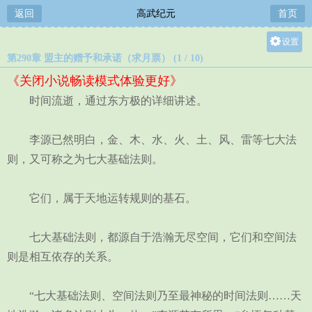
返回
高武纪元
首页
设置
第290章 盟主的赠予和承诺（求月票） (1 / 10)
关灯
《关闭小说畅读模式体验更好》
大
时间流逝，通过东方极的详细讲述。
中
小
李源已然明白，金、木、水、火、土、风、雷等七大法
则，又可称之为七大基础法则。
它们，属于天地运转规则的基石。
七大基础法则，都源自于浩瀚无尽空间，它们和空间法
则是相互依存的关系。
“七大基础法则、空间法则乃至最神秘的时间法则……天