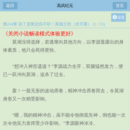
返回
高武纪元
首页
设置
第244章 说了是禁忌你不听！莫湖之死（求月票） (1 / 15)
关灯
《关闭小说畅读模式体验更好》
大
莫湖没得选择，若逃窜向其他方向，以李源显露出的身
中
体素质，他只会死得更快。
小
“想冲入神宫遗迹？”李源战力全开，双腿猛然发力，便
已一跃冲向莫湖，追杀了过去。
轰！一股无形的波动席卷，精神冲击席卷而去，令莫湖
身形又一次稍受影响。
“嗯，我的精神冲击，虽不能令他彻底失神，倒也能一次
次令他实力发挥受少许影响。”李源眼神冰冷。